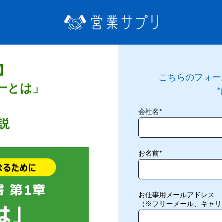
】
こちらのフォー
ーとは」
会社名
*
説
お名前
*
お仕事用メールアドレス
（※フリーメール、キャリ